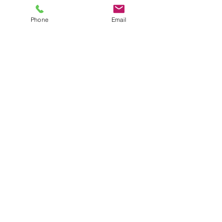
Phone
Email
Potenciar la atención médica
domiciliaria
info@empowerhhc.com
Teléfono
(818) 616-1111
Fax
(818) 616-1110
7065 Hayvenhurst Ave Ste 9
Lago Balboa, CA 91406